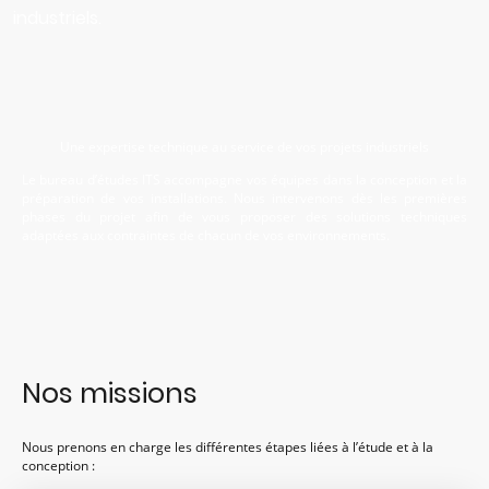
industriels.
Une expertise technique au service de vos projets industriels
Le bureau d’études ITS accompagne vos équipes dans la conception et la
préparation de vos installations. Nous intervenons dès les premières
phases du projet afin de vous proposer des solutions techniques
adaptées aux contraintes de chacun de vos environnements.
Nos missions
Nous prenons en charge les différentes étapes liées à l’étude et à la
conception :