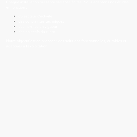
Chaque installation présente ses spécificités. Nous adaptons nos études
en fonction :
du secteur d’activité
des contraintes techniques
des normes en vigueur
des objectifs du client
Notre objectif est de proposer des solutions fonctionnelles, durables et
adaptées à l’exploitation.