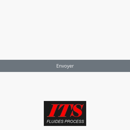
à ce que ces données soient stockées et traitées dans le but 
 consentement à tout moment
*
mps obligatoires.
Envoyer