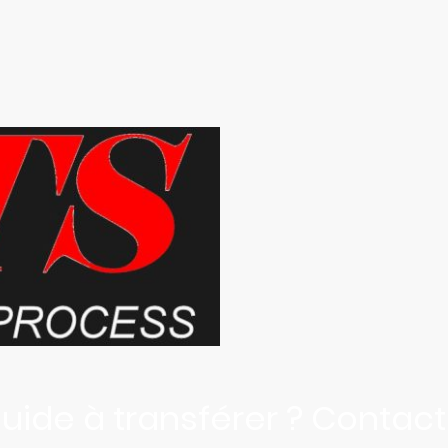
Accueil
À propos
luide à transférer ? Contact